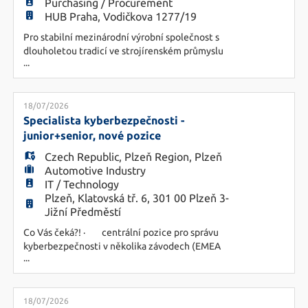
Purchasing / Procurement
HUB Praha, Vodičkova 1277/19
Pro stabilní mezinárodní výrobní společnost s
dlouholetou tradicí ve strojírenském průmyslu
...
hledám zkušeného Strategického nákupčího do
Slaného. Společnost je součástí silné mezinárodní
skupiny, která patří mezi přední výrobce
technických řešení pro oblast užitkových vozidel.
18/07/2026
Pracovní náplň: - Odpovědnost za strategii nákupu
Specialista kyberbezpečnosti -
svěřených komodit.
junior+senior, nové pozice
Czech Republic
,
Plzeň Region
,
Plzeň
Automotive Industry
IT / Technology
Plzeň, Klatovská tř. 6, 301 00 Plzeň 3-
Jižní Předměstí
Co Vás čeká?! · centrální pozice pro správu
kyberbezpečnosti v několika závodech (EMEA
...
cluster) · správa a rozvoj oblasti
kyberbezpečnosti, vyhledávání rizik v online i
fyzickém prostředí (dle TISAX) · řešení
bezpečnostních incidentů, helpdesk ·
18/07/2026