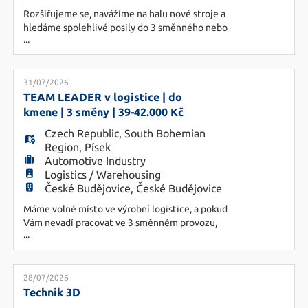
Rozšiřujeme se, navážíme na halu nové stroje a
HU
hledáme spolehlivé posily do 3 směnného nebo
...
nepřetržitého provozu. Práce je vhodná pro ženy i
muže. A nastoupit můžete klidně hned. NÁPLŇ
PRÁCE: · Obsluha výrobní linky, odebírání
hotových kusů, ruční vyřezání dílů · NEBO
31/07/2026
kontrola kvality, dokončovací operace,
TEAM LEADER v logistice | do
začišťování, kompleta
kmene | 3 směny | 39-42.000 Kč
Czech Republic
,
South Bohemian
Region
,
Písek
Automotive Industry
Logistics / Warehousing
České Budějovice, České Budějovice
Máme volné místo ve výrobní logistice, a pokud
Vám nevadí pracovat ve 3 směnném provozu,
...
podívejte se na další informace. NÁPLŇ PRÁCE:
• Vedení týmu cca 10 manipulantů, tzn.
organizovat jejich práci na směně, zajistit plynulé
zásobování výroby materiálem a odvoz hotových
28/07/2026
výrobků do skladu, dohled nad expedicí výrobků
Technik 3D
•