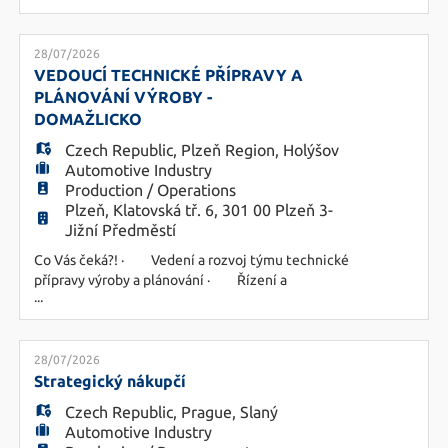
školících materiálů a zaškolování uživatelů -
pomoc závodům během nasazení systému a po
jeho spuštění - support koncových uživatelů –
28/07/2026
helpdesk, přístupy, editace oprávnění - spolupráce
VEDOUCÍ TECHNICKÉ PŘÍPRAVY A
napříč zá
PLÁNOVÁNÍ VÝROBY -
DOMAŽLICKO
Czech Republic
,
Plzeň Region
,
Holýšov
Automotive Industry
Production / Operations
Plzeň, Klatovská tř. 6, 301 00 Plzeň 3-
Jižní Předměstí
Co Vás čeká?! · Vedení a rozvoj týmu technické
přípravy výroby a plánování · Řízení a
...
koordinace investičních a technologických
projektů · Optimalizace výrobních procesů,
materiálových toků a využití výrobních kapacit
· Spolupráce na strategickém rozvoji
28/07/2026
výrobního závodu · Implementace nových
Strategický nákupčí
technologií
Czech Republic
,
Prague
,
Slaný
Automotive Industry