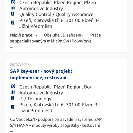
Czech Republic
,
Plzeň Region
,
Plzeň
Automotive Industry
Quality Control / Quality Assurance
Plzeň, Klatovská tř. 6, 301 00 Plzeň 3-
Jižní Předměstí
Náplň práce: · Obsluha 3D zařízení · Práce
se specializovaným měřícím SW (PolyWorks
...
Inspetor) · Tvorba návodek měřících přípravků
· Zajištění kalibrace a servisu měřících zařízení
· Tvorba reportů · Údržba měřícího zařízení
a dalších nutných komponentů/nástrojů ·
28/07/2026
Práce na nových zakázkách,
SAP key-user - nový projekt
implementace, cestování
Czech Republic
,
Plzeň Region
,
Bor
Automotive Industry
IT / Technology
Plzeň, Klatovská tř. 6, 301 00 Plzeň 3-
Jižní Předměstí
Co Vás čeká?! - podpora při zavádění systému SAP
S/4 HANA – moduly výroby a logistiky - testování
...
procesů, identifikace chyb a návrhy řešení - tvorba