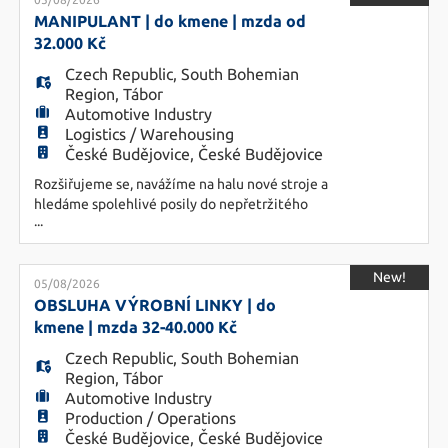
EN
pro optimalizaci procesů v závodě · úzká
spolupráce s ostatními odděleními s cílem
MANIPULANT | do kmene | mzda od
zefektivnit výrobu ·
32.000 Kč
FR
Czech Republic
,
South Bohemian
Region
,
Tábor
Automotive Industry
Logistics / Warehousing
IT
České Budějovice, České Budějovice
Rozšiřujeme se, navážíme na halu nové stroje a
hledáme spolehlivé posily do nepřetržitého
DE
...
provozu. A nastoupit můžete klidně hned.
NÁPLŇ PRÁCE: • Příprava materiálu a dalších
komponentů pro výrobu, zásobování výroby,
ES
New!
odvoz hotových výrobků z haly na sklad, práce se
05/08/2026
čtečkou, manipulační technikou •
OBSLUHA VÝROBNÍ LINKY | do
Nepřetržitý provoz 1
kmene | mzda 32-40.000 Kč
PL
Czech Republic
,
South Bohemian
Region
,
Tábor
Automotive Industry
CS
Production / Operations
České Budějovice, České Budějovice