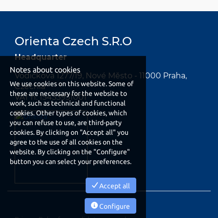
Orienta Czech S.R.O
Headquarter
Notes about cookies
Vodičkova 1277/19, Nové Město - 11000 Praha,
We use cookies on this website. Some of
Czechia
these are necessary for the website to
VAT n. 15433931001
work, such as technical and functional
cookies. Other types of cookies, which
you can refuse to use, are third-party
cookies. By clicking on "Accept all" you
agree to the use of all cookies on the
website. By clicking on the "Configure"
button you can select your preferences.
Accept all
Configure