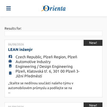
Home
Results for:
Job
New!
06/08/2026
LEAN inženýr
Czech Republic
,
Plzeň Region
,
Plzeň
list
Upload
Automotive Industry
Engineering / Design Engineering
Plzeň, Klatovská tř. 6, 301 00 Plzeň 3-
your
Login
Jižní Předměstí
„Staňte se nedílnou součástí našeho týmu v
automobilovém průmyslu a podílejte se na
CV
Language
...
navrhování a implementaci inovativních řešení,
která zlepší efektivitu výrobních procesů." Náplň
práce: · navrhování a implementace opatření
New!
05/08/2026