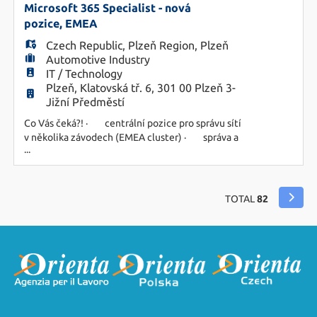
sledování nových trendů a hrozeb v oblasti
Microsoft 365 Specialist - nová
cybersecurity · aktua
pozice, EMEA
Czech Republic
,
Plzeň Region
,
Plzeň
Automotive Industry
IT / Technology
Plzeň, Klatovská tř. 6, 301 00 Plzeň 3-
Jižní Předměstí
Co Vás čeká?! · centrální pozice pro správu sítí
v několika závodech (EMEA cluster) · správa a
...
rozvoj prostředí Microsoft 365 · administrace
Microsoft Entra, Intune, Exchange, Teams a
SharePoint · řešení incidentů – helpdesk ·
automatizace procesů pomocí PowerShell ·
TOTAL
82
standardizace postupů napříč závod