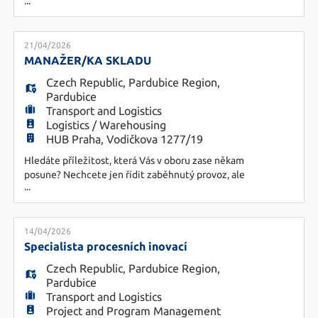
...
kandidáta na pozici Disečera pro kamionovou
dopravu. Náplň práce - organizování přeprav
dopravců od dodavatelů ze zahraničí - komunikace
s dodavateli, řidiči, skladem a dalšími kolegy v
21/04/2026
rámci společnosti - práce v interním systému
MANAŽER/KA SKLADU
Požadavky - anglický
Czech Republic
,
Pardubice Region
,
Pardubice
Transport and Logistics
Logistics / Warehousing
HUB Praha, Vodičkova 1277/19
Hledáte příležitost, která Vás v oboru zase někam
posune? Nechcete jen řídit zaběhnutý provoz, ale
...
skutečně něco vytvořit? Zde máte příležitost
vybudovat nový sklad od začátku. Rádi bychom
našli zkušeného lídra, který převezme klíčovou
roli při rozjezdu nového skladu a nastaví procesy,
14/04/2026
které budou fungovat. Pokud vás baví kombinace
Specialista procesních inovací
operativy, str
Czech Republic
,
Pardubice Region
,
Pardubice
Transport and Logistics
Project and Program Management