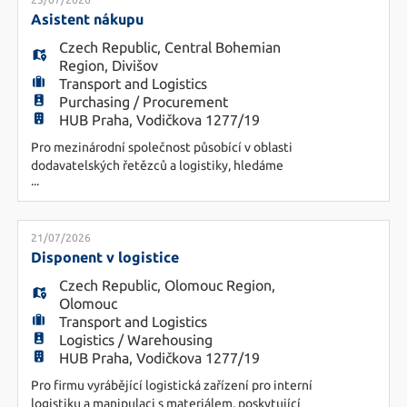
EN
nápravných i preventivních opatření. - Plánování a
realizace auditů dodavatelů včetně FAT a SAT
Asistent nákupu
testů. - Podpora výběru nov
Czech Republic
,
Central Bohemian
FR
Region
,
Divišov
Transport and Logistics
Purchasing / Procurement
HUB Praha, Vodičkova 1277/19
IT
Pro mezinárodní společnost působící v oblasti
dodavatelských řetězců a logistiky, hledáme
...
kandidáta na pozici Asistenta nákupu. Náplň
DE
práce - správa a evidence dat v interním systému -
zpracování objednávek - komunikace s dodavateli
a spolupráce s nákupčími, oddělením logistiky,
21/07/2026
ES
skladem atp. - reporting Požadavky - min. SŠ
Disponent v logistice
vzdělání s matur
Czech Republic
,
Olomouc Region
,
Olomouc
PL
Transport and Logistics
Logistics / Warehousing
HUB Praha, Vodičkova 1277/19
CS
Pro firmu vyrábějící logistická zařízení pro interní
logistiku a manipulaci s materiálem, poskytující