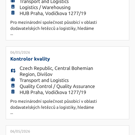
Transport and Logistics
Logistics / Warehousing
HUB Praha, Vodičkova 1277/19
Pro mezinárodní společnost působící v oblasti
dodavatelských řetězců a logistiky, hledáme
...
kandidáta na pozici Skladníka/Řidiče VZV. Náplň
práce - nakládky a vykládky zboží - interní pohyb
zboží - kontrola skladových zásob a práce se
skladovým systémem - podílení se na úklidu
06/05/2026
Požadavky - průkaz na VZV - ochota práce ve
Kontrolor kvality
dvousměnném provozu (
Czech Republic
,
Central Bohemian
Region
,
Divišov
Transport and Logistics
Quality Control / Quality Assurance
HUB Praha, Vodičkova 1277/19
Pro mezinárodní společnost působící v oblasti
dodavatelských řetězců a logistiky, hledáme
...
kandidáta na pozici Kontrolora kvality. Náplň
práce - kontrola kvality (vstupní, skladová,
výstupní) - výběr, plánování a posuzování produktů
během jejich trvanlivosti - příprava zpráv v oblasti
06/05/2026