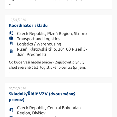
...
zároveň i servis a pronájem takového vybavení,
HU
hledáme kandidáta na pozici Disponent. Náplň
práce - plánování transportů zakázek (pozemní,
letecká i námořní přeprava) - komunikace s
10/07/2026
dopravci a řidiči, sledování pohybu zakáze -
Koordinátor skladu
vyjednávání cen
Czech Republic
,
Plzeň Region
,
Stříbro
Transport and Logistics
Logistics / Warehousing
Plzeň, Klatovská tř. 6, 301 00 Plzeň 3-
Jižní Předměstí
Co bude Vaší náplní práce? - Zajišťovat plynulý
chod svěřené části logistického centra (příjem,
...
expedice, picking nebo balení). - Pracovat se
skladovým systémem WMS – kontrolovat
správnost dat, provádět jejich opravy a evidenci
skladových pohybů. - Kontrolovat skladovou
06/05/2026
dokumentaci (příjemky, výdejky, dodací listy) a
Skladník/Řidič VZV (dvousměnný
dbát na její správnost. - Řeši
provoz)
Czech Republic
,
Central Bohemian
Region
,
Divišov