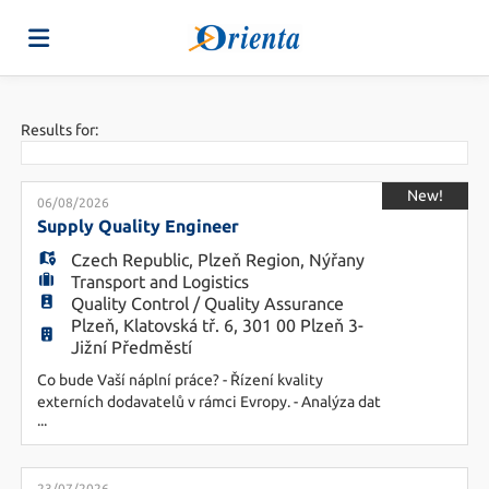
Home
Results for:
Job
New!
06/08/2026
Supply Quality Engineer
Czech Republic
,
Plzeň Region
,
Nýřany
list
Upload
Transport and Logistics
Quality Control / Quality Assurance
Plzeň, Klatovská tř. 6, 301 00 Plzeň 3-
your
Login
Jižní Předměstí
Co bude Vaší náplní práce? - Řízení kvality
externích dodavatelů v rámci Evropy. - Analýza dat
CV
Language
...
a identifikace hlavních problémů v oblasti
dodavatelské kvality. - Vedení analýz příčin
neshod (RCA, 8D, FMEA) a zavádění účinných
23/07/2026