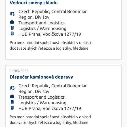
kvality v souladu se stanovenými směrnicemi a
Vedoucí směny skladu
jejich zasílán
Czech Republic
,
Central Bohemian
Region
,
Divišov
Transport and Logistics
Logistics / Warehousing
HUB Praha, Vodičkova 1277/19
Pro mezinárodní společnost působící v oblasti
dodavatelských řetězců a logistiky, hledáme
...
kandidáta na pozici Vedoucího směny skladu.
Náplň práce - zodpovědnost za chod směny,
delegování úkolů - řízení a koordinace
každodenního provozu skladu - vedení a školení
06/05/2026
skladníků - dohled na kvalitou práce a dodržování
Dispečer kamionové dopravy
zásad BOZP - komunikace s dalšími
Czech Republic
,
Central Bohemian
Region
,
Divišov
Transport and Logistics
Logistics / Warehousing
HUB Praha, Vodičkova 1277/19
Pro mezinárodní společnost působící v oblasti
dodavatelských řetězců a logistiky, hledáme