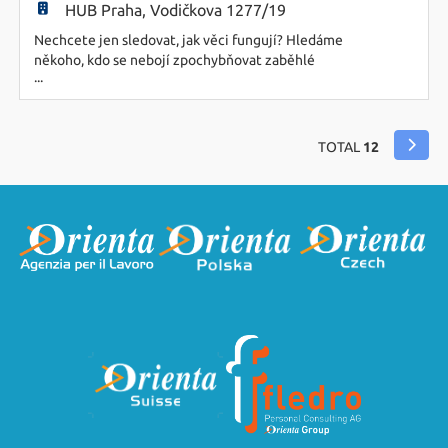
HUB Praha, Vodičkova 1277/19
Nechcete jen sledovat, jak věci fungují? Hledáme
někoho, kdo se nebojí zpochybňovat zaběhlé
...
postupy, hledat lepší řešení a posouvat věci
dopředu. Zde to není o tom „udržovat systém v
chodu", ale jak ten stávající chod zase posunout
na zcela jinou úroveň výkonu a efektivity. Co Vás
TOTAL
12
zde čeká? - Hledání příležitosti, jak dělat věci
rychleji, chytře