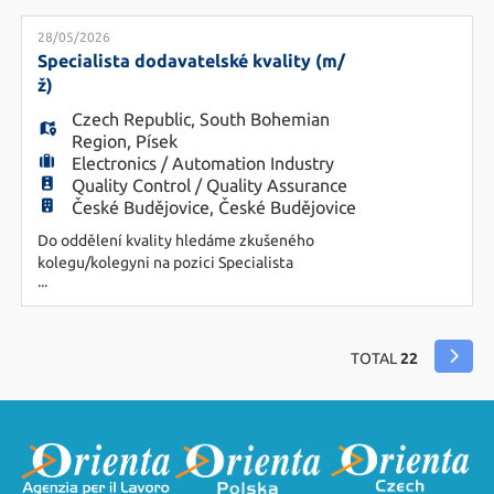
úspěšného konce. Co bude Vaším úkolem? -
Povedete realizaci montážních prací na VN
28/05/2026
zakázkách. - Zajistíte organizaci a koordinaci
Specialista dodavatelské kvality (m/
montážního týmu. - Budete dohlížet na kva
ž)
Czech Republic
,
South Bohemian
Region
,
Písek
Electronics / Automation Industry
Quality Control / Quality Assurance
České Budějovice, České Budějovice
Do oddělení kvality hledáme zkušeného
kolegu/kolegyni na pozici Specialista
...
dodavatelské kvality se zaměřením na operativní
řízení kvality dodavatelů. Náplň práce: - operativní
řešení kvalitativních problémů s dodavateli -
analýza a vyhodnocování reklamací, návrh
TOTAL
22
nápravných opatření - komunikace s dodavateli v
českém i anglickém jazyce - řízení a