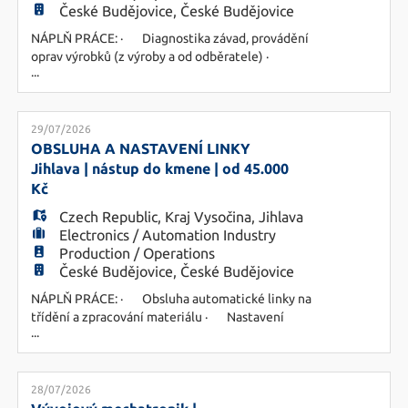
České Budějovice, České Budějovice
HU
NÁPLŇ PRÁCE: · Diagnostika závad, provádění
oprav výrobků (z výroby a od odběratele) ·
...
Řešení reklamovaných produktů se zákazníky ·
Spolupráce s oddělením technologie a kvality ·
Práce dle technické dokumentace · Noční
směna 22-06h · Zaučení v denní směně
29/07/2026
POŽADAVKY: · Vzdělání SOU/SŠ v oboru elek
OBSLUHA A NASTAVENÍ LINKY
Jihlava | nástup do kmene | od 45.000
Kč
Czech Republic
,
Kraj Vysočina
,
Jihlava
Electronics / Automation Industry
Production / Operations
České Budějovice, České Budějovice
NÁPLŇ PRÁCE: · Obsluha automatické linky na
třídění a zpracování materiálu · Nastavení
...
parametrů na displeji, seřízení stroje · Údržba a
čištění · 3 směnný provoz 8h směny nebo
nepřetržitý provoz 12h směny (krátký/dlouhý
týden) POŽADAVKY: · Předchozí praxe na
28/07/2026