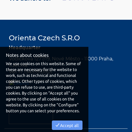
Orienta Czech S.R.O
Headquarter
Notes about cookies
Vodičkova 1277/19, Nové Město - 11000 Praha,
We use cookies on this website. Some of
Czechia
these are necessary for the website to
VAT n. 15433931001
work, such as technical and functional
cookies. Other types of cookies, which
you can refuse to use, are third-party
cookies. By clicking on "Accept all" you
agree to the use of all cookies on the
website. By clicking on the "Configure"
button you can select your preferences.
Accept all