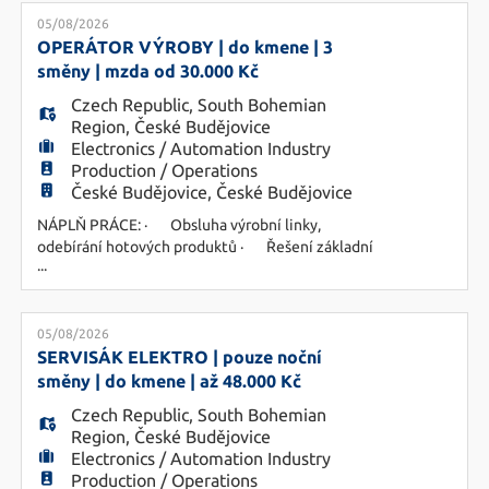
EN
Zásobování výroby potřebným materiálem ·
Práce s VZV, čtečkou a skladovým systémem ·
05/08/2026
Práce v ranní a odpolední směně POŽADUJEME:
OPERÁTOR VÝROBY | do kmene | 3
· Vz
směny | mzda od 30.000 Kč
FR
Czech Republic
,
South Bohemian
Region
,
České Budějovice
Electronics / Automation Industry
IT
Production / Operations
České Budějovice, České Budějovice
NÁPLŇ PRÁCE: · Obsluha výrobní linky,
DE
odebírání hotových produktů · Řešení základní
...
údržby · Testování výrobků · Práce dle
zjednodušené technické dokumentace · 3
ES
směnný provoz 8h směny POŽADUJEME: ·
Vzdělání technického směru NEBO předchozí
05/08/2026
praxi ve výrobě – obsluha strojů · Manuální
SERVISÁK ELEKTRO | pouze noční
PL
zručnost a t
směny | do kmene | až 48.000 Kč
Czech Republic
,
South Bohemian
Region
,
České Budějovice
CS
Electronics / Automation Industry
Production / Operations