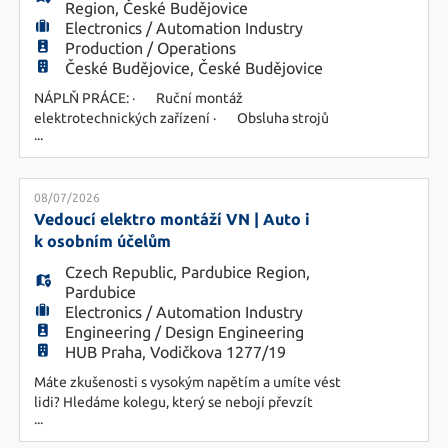
Region
,
České Budějovice
Electronics / Automation Industry
Production / Operations
České Budějovice, České Budějovice
NÁPLŇ PRÁCE: · Ruční montáž
elektrotechnických zařízení · Obsluha strojů
...
· Práce dle pracovních návodek · Kontrola
materiálu a hotových výrobků · Noční směna
22-06h · Zaučení v denní směně cca 2 měsíce
POŽADAVKY: · Předchozí praxe ve výrobě
08/07/2026
(montáž, obsluha strojů) · Vzdělání
Vedoucí elektro montáží VN | Auto i
nerozhoduje
k osobním účelům
Czech Republic
,
Pardubice Region
,
Pardubice
Electronics / Automation Industry
Engineering / Design Engineering
HUB Praha, Vodičkova 1277/19
Máte zkušenosti s vysokým napětím a umíte vést
lidi? Hledáme kolegu, který se nebojí převzít
...
zodpovědnost za montáže VN, dokáže
zorganizovat práci týmu a dovést zakázku do