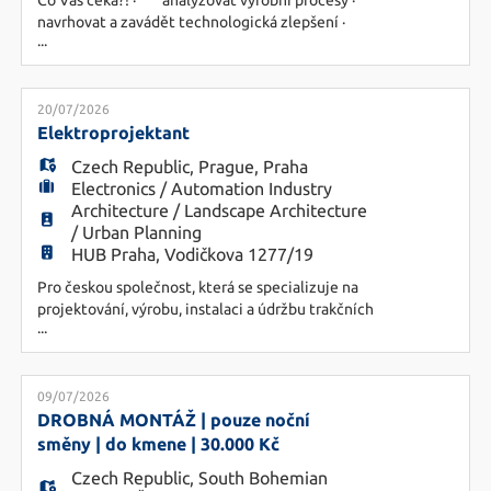
Co Vás čeká?! · analyzovat výrobní procesy ·
navrhovat a zavádět technologická zlepšení ·
...
zpracování pracovních postupů a výrobní
dokumentace · řešit příčiny výrobních
odchylek a podílet se na jejich odstranění, ·
podporovat aktivity zaměřené na Lean
20/07/2026
Manufacturing a neustálé zlepšování
Elektroprojektant
Požadujeme: - SŠ/V
Czech Republic
,
Prague
,
Praha
Electronics / Automation Industry
Architecture / Landscape Architecture
/ Urban Planning
HUB Praha, Vodičkova 1277/19
Pro českou společnost, která se specializuje na
projektování, výrobu, instalaci a údržbu trakčních
...
vedení a řídicích systémů pro dopravu, hledáme
kandidáty na pozici Elektroprojektantů. Hledáme
jak juniorní kandidáty, kteří mají chuť učit se od
zkušených odborníků, tak zkušené projektanty,
09/07/2026
kteří se nebojí převzít odpovědnost za vlastní
DROBNÁ MONTÁŽ | pouze noční
projekty.
směny | do kmene | 30.000 Kč
Czech Republic
,
South Bohemian