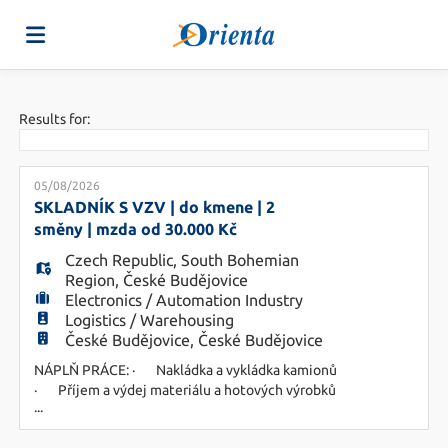
Home
Results for:
Job
05/08/2026
SKLADNÍK S VZV | do kmene | 2
směny | mzda od 30.000 Kč
list
Upload
Czech Republic
,
South Bohemian
Region
,
České Budějovice
Electronics / Automation Industry
your
Login
Logistics / Warehousing
České Budějovice, České Budějovice
NÁPLŇ PRÁCE: · Nakládka a vykládka kamionů
CV
Language
· Příjem a výdej materiálu a hotových výrobků
...
· Zaskladňování a vyskladňování zboží
s dodržováním skladových standardů ·