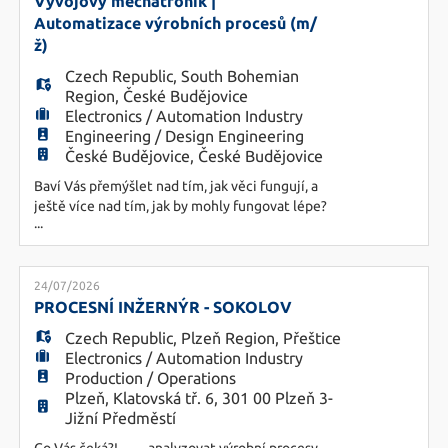
obdobné pozici (ovládání, nastavování, seřizování
Vývojový mechatronik |
s
Automatizace výrobních procesů (m/
ž)
Czech Republic
,
South Bohemian
Region
,
České Budějovice
Electronics / Automation Industry
Engineering / Design Engineering
České Budějovice, České Budějovice
Baví Vás přemýšlet nad tím, jak věci fungují, a
ještě více nad tím, jak by mohly fungovat lépe?
...
Do našeho týmu hledáme technicky zdatného a
kreativního kolegu, který bude navrhovat
automatizační řešení pro výrobní procesy.
Nepůjde o rutinní programování ani údržbu strojů.
24/07/2026
Hledáme člověka, který dokáže převést podněty z
PROCESNÍ INŽERNÝR - SOKOLOV
výroby do funkčních techn
Czech Republic
,
Plzeň Region
,
Přeštice
Electronics / Automation Industry
Production / Operations
Plzeň, Klatovská tř. 6, 301 00 Plzeň 3-
Jižní Předměstí