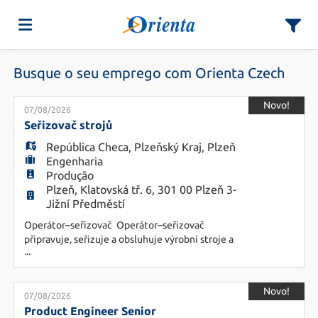
Busque o seu emprego com Orienta Czech
Página
Novo!
07/08/2026
inicial
Ofertas
Seřizovač strojů
list
República Checa
,
Plzeňský Kraj
,
Plzeň
Engenharia
de
Regista-
Produção
list
Plzeň, Klatovská tř. 6, 301 00 Plzeň 3-
Jižní Předměstí
emprego
te
Iniciar
Operátor–seřizovač Operátor–seřizovač
připravuje, seřizuje a obsluhuje výrobní stroje a
...
zařízení. Pracuje podle technické dokumentace,
nastavuje výrobní parametry, mění nástroje a
sessão
Língua
zajišťuje, aby výroba probíhala plynule a v
Novo!
požadované kvalitě. Součástí jeho práce je také
07/08/2026
průběžná kontrola výrobků, odstraňování
Product Engineer Senior
list