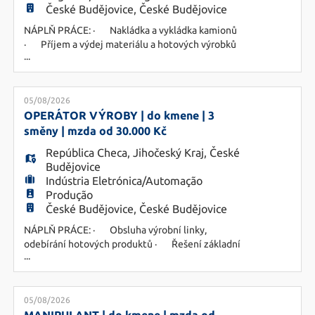
České Budějovice, České Budějovice
NÁPLŇ PRÁCE: · Nakládka a vykládka kamionů
· Příjem a výdej materiálu a hotových výrobků
...
· Zaskladňování a vyskladňování zboží
s dodržováním skladových standardů ·
Zásobování výroby potřebným materiálem ·
Práce s VZV, čtečkou a skladovým systémem ·
05/08/2026
Práce v ranní a odpolední směně POŽADUJEME:
OPERÁTOR VÝROBY | do kmene | 3
· Vz
směny | mzda od 30.000 Kč
República Checa
,
Jihočeský Kraj
,
České
Budějovice
Indústria Eletrónica/Automação
Produção
České Budějovice, České Budějovice
NÁPLŇ PRÁCE: · Obsluha výrobní linky,
odebírání hotových produktů · Řešení základní
...
údržby · Testování výrobků · Práce dle
zjednodušené technické dokumentace · 3
směnný provoz 8h směny POŽADUJEME: ·
Vzdělání technického směru NEBO předchozí
05/08/2026
praxi ve výrobě – obsluha strojů · Manuální