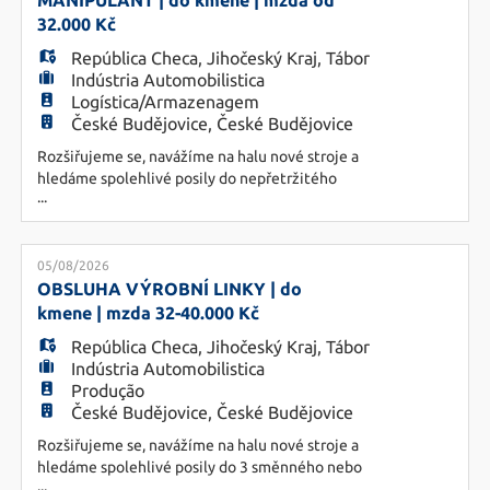
MANIPULANT | do kmene | mzda od
zručnost a t
32.000 Kč
República Checa
,
Jihočeský Kraj
,
Tábor
Indústria Automobilistica
Logística/Armazenagem
České Budějovice, České Budějovice
Rozšiřujeme se, navážíme na halu nové stroje a
hledáme spolehlivé posily do nepřetržitého
...
provozu. A nastoupit můžete klidně hned.
NÁPLŇ PRÁCE: • Příprava materiálu a dalších
komponentů pro výrobu, zásobování výroby,
odvoz hotových výrobků z haly na sklad, práce se
05/08/2026
čtečkou, manipulační technikou •
OBSLUHA VÝROBNÍ LINKY | do
Nepřetržitý provoz 1
kmene | mzda 32-40.000 Kč
República Checa
,
Jihočeský Kraj
,
Tábor
Indústria Automobilistica
Produção
České Budějovice, České Budějovice
Rozšiřujeme se, navážíme na halu nové stroje a
hledáme spolehlivé posily do 3 směnného nebo
...
nepřetržitého provozu. Práce je vhodná pro ženy i