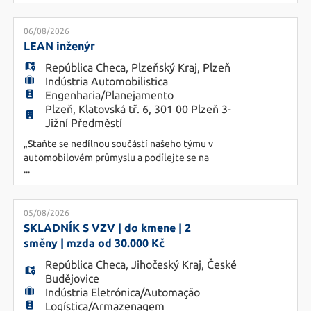
dodavatelské kvality. - Vedení analýz příčin
neshod (RCA, 8D, FMEA) a zavádění účinných
HU
nápravných i preventivních opatření. - Plánování a
06/08/2026
realizace auditů dodavatelů včetně FAT a SAT
LEAN inženýr
testů. - Podpora výběru nov
República Checa
,
Plzeňský Kraj
,
Plzeň
Indústria Automobilistica
Engenharia/Planejamento
Plzeň, Klatovská tř. 6, 301 00 Plzeň 3-
Jižní Předměstí
„Staňte se nedílnou součástí našeho týmu v
automobilovém průmyslu a podílejte se na
...
navrhování a implementaci inovativních řešení,
která zlepší efektivitu výrobních procesů." Náplň
práce: · navrhování a implementace opatření
pro optimalizaci procesů v závodě · úzká
05/08/2026
spolupráce s ostatními odděleními s cílem
SKLADNÍK S VZV | do kmene | 2
zefektivnit výrobu ·
směny | mzda od 30.000 Kč
República Checa
,
Jihočeský Kraj
,
České
Budějovice
Indústria Eletrónica/Automação
Logística/Armazenagem