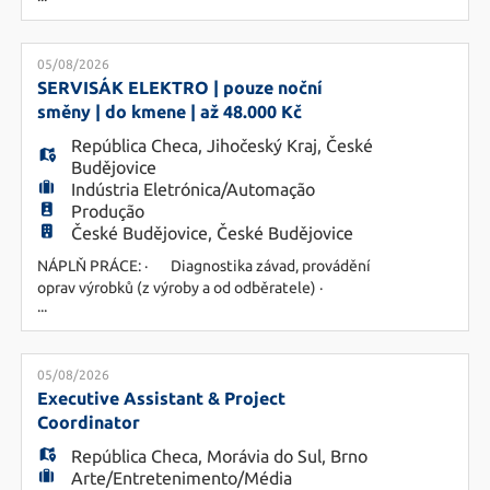
muže. A nastoupit můžete klidně hned. NÁPLŇ
PRÁCE: · Obsluha výrobní linky, odebírání
hotových kusů, ruční vyřezání dílů · NEBO
05/08/2026
kontrola kvality, dokončovací operace,
SERVISÁK ELEKTRO | pouze noční
začišťování, kompleta
směny | do kmene | až 48.000 Kč
República Checa
,
Jihočeský Kraj
,
České
Budějovice
Indústria Eletrónica/Automação
Produção
České Budějovice, České Budějovice
NÁPLŇ PRÁCE: · Diagnostika závad, provádění
oprav výrobků (z výroby a od odběratele) ·
...
Řešení reklamovaných produktů se zákazníky ·
Spolupráce s oddělením technologie a kvality ·
Práce dle technické dokumentace · Noční
směna 22-06h · Zaučení v denní směně
05/08/2026
POŽADAVKY: · Vzdělání SOU/SŠ v oboru elek
Executive Assistant & Project
Coordinator
República Checa
,
Morávia do Sul
,
Brno
Arte/Entretenimento/Média