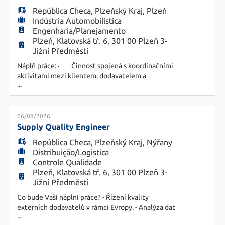
EN
drobných poruch a provádění základní
República Checa
,
Plzeňský Kraj
,
Plzeň
Indústria Automobilistica
list
Engenharia/Planejamento
FR
Plzeň, Klatovská tř. 6, 301 00 Plzeň 3-
Jižní Předměstí
Náplň práce: · Činnost spojená s koordinačními
IT
aktivitami mezi klientem, dodavatelem a
...
výrobním závodem · Účast na návrzích nových
produktů · Úzká spolupráce s vývojem, tooling
DE
specialisty, práce s prototypy · Dohled na
dodržování kvality výroby, posuzování vhodného
06/08/2026
výrobního procesu a montáže · Podpora proce
Supply Quality Engineer
ES
República Checa
,
Plzeňský Kraj
,
Nýřany
Distribuição/Logistica
Controle Qualidade
Plzeň, Klatovská tř. 6, 301 00 Plzeň 3-
PL
Jižní Předměstí
Co bude Vaší náplní práce? - Řízení kvality
externích dodavatelů v rámci Evropy. - Analýza dat
CS
...
a identifikace hlavních problémů v oblasti