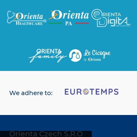
We adhere to:
Orienta Czech S.R.O