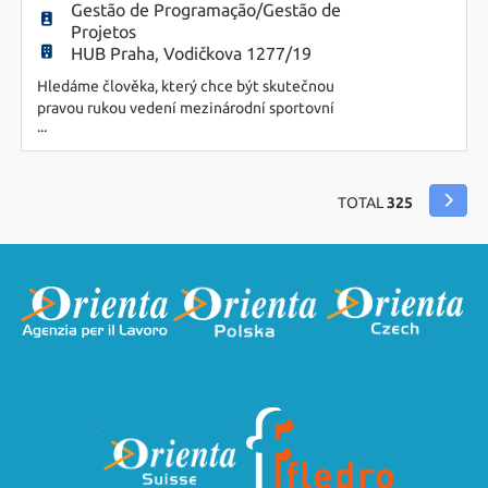
Gestão de Programação/Gestão de
Projetos
HUB Praha, Vodičkova 1277/19
Hledáme člověka, který chce být skutečnou
pravou rukou vedení mezinárodní sportovní
...
organizace. Pro někoho, kdo se nezalekne vysoké
míry odpovědnosti, umí pracovat samostatně a
baví ho organizovat věci tak, aby vše fungovalo
hladce. Nehledáme klasickou asistentku
TOTAL
325
(asistenta) ani běžného projektového
koordinátora/koordinátorku. Hledáme člověka, kt