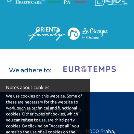
We adhere to:
Notes about cookies
We use cookies on this website. Some of
these are necessary for the website to
work, such as technical and functional
Orienta Czech S.R.O
cookies. Other types of cookies, which
Headquarter
you can refuse to use, are third-party
cookies. By clicking on "Accept all" you
Vodičkova 1277/19, Nové Město - 11000 Praha,
agree to the use of all cookies on the