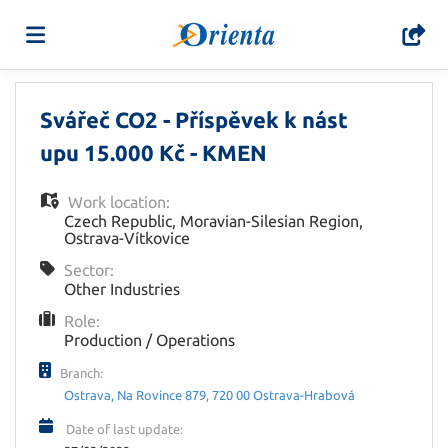
Home
Svářeč CO2 - Příspěvek k nást
upu 15.000 Kč - KMEN
Job
Work location:
Czech Republic
,
Moravian-Silesian Region
,
Ostrava-Vítkovice
list
Upload
Sector:
Other Industries
your
Login
Role:
Production / Operations
Branch:
CV
Language
Ostrava, Na Rovince 879, 720 00 Ostrava-Hrabová
Date of last update: