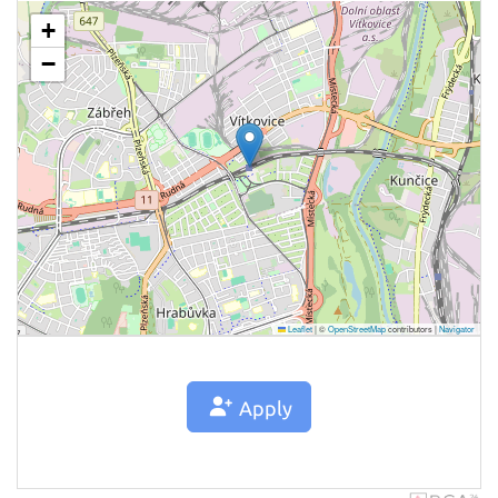
+
−
Leaflet
|
©
OpenStreetMap
contributors |
Navigator
Apply