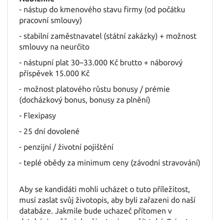
- nástup do kmenového stavu firmy (od počátku
HU
pracovní smlouvy)
- stabilní zaměstnavatel (státní zakázky) + možnost
smlouvy na neurčito
- nástupní plat 30–33.000 Kč brutto + náborový
příspěvek 15.000 Kč
- možnost platového růstu bonusy / prémie
(docházkový bonus, bonusy za plnění)
- Flexipasy
- 25 dní dovolené
- penzijní / životní pojištění
- teplé obědy za minimum ceny (závodní stravování)
Aby se kandidáti mohli ucházet o tuto příležitost,
musí zaslat svůj životopis, aby byli zařazeni do naší
databáze. Jakmile bude uchazeč přítomen v