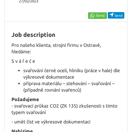
EN
27/02/2023
Send
FR
Job description
IT
Pro našeho klienta, strojní firmu v Ostravě,
hledáme:
S v á ř e č e
DE
svařování černé oceli, hliníku (práce v hale) dle
výkresové dokumentace
ES
příprava materiálu – stehování – svařování –
(případně rovnání svařenců)
Požadujeme
PL
- svařovací průkaz CO2 (ZK 135) zkušenosti s tímto
typem svařování
- umět číst ve výkresové dokumentaci
CS
Nabízíme