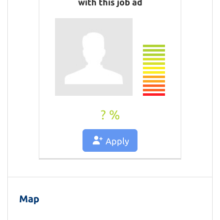
with this job ad
? %
Apply
Map