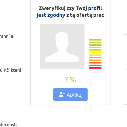
Drukuj
Zweryfikuj czy Twój
profil
Powiedz
koledze/ koleżance
jest zgodny
z tą ofertą prac
anní a
0 Kč, která
? %
Aplikuj
lečnosti