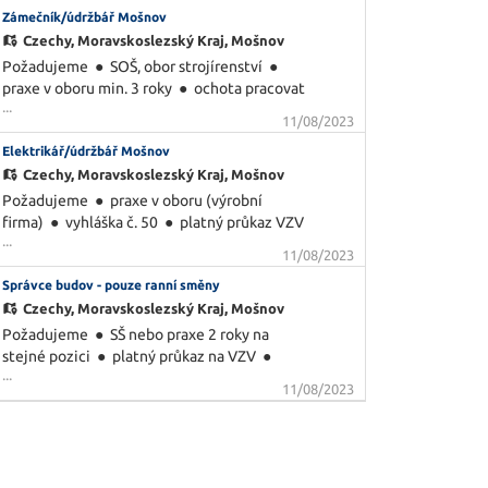
Zámečník/údržbář Mošnov
manuální zručnost ● ochota pracovat ve 3-
směnném provozu Nabízíme: ● bonus ve
Czechy,
Moravskoslezský Kraj, Mošnov
výši až 4500 Kč ● docházkový bonus ve výši
Požadujeme ● SOŠ, obor strojírenství ●
až 183
praxe v oboru min. 3 roky ● ochota pracovat
...
v nepřetržitém provoze (12hod.) ● ochota
11/08/2023
pracovat pod tlakem, učit se nové
Elektrikář/údržbář Mošnov
dovednosti ● manuální zručnost,
samostatnost Výhodou, nikoliv podmínkou:
Czechy,
Moravskoslezský Kraj, Mošnov
průkaz na VZV, svářečské zkoušky,
Požadujeme ● praxe v oboru (výrobní
jeřábnický/vazačský průka
firma) ● vyhláška č. 50 ● platný průkaz VZV
...
výhodou, nikoliv podmínkou Nabídka ●
11/08/2023
odpovídající mzda dle zkušeností (od 35.000
Správce budov - pouze ranní směny
Kč) ● nástup do kmenového stavu
společnosti ● výkonnostní bonusy ●
Czechy,
Moravskoslezský Kraj, Mošnov
docházkový bonus ve výši 2500 Kč ●
Požadujeme ● SŠ nebo praxe 2 roky na
příspěvek na dopravu
stejné pozici ● platný průkaz na VZV ●
...
vyhláška 50/78 Sb.§6 ● řidičský průkaz sk. B
11/08/2023
● flexibilita, manuální zručnost Nabídka ●
odpovídající mzda dle zkušeností ● pouze
ranní směny ● nástup do kmenového stavu
společnosti ● docházkový bonus ve v