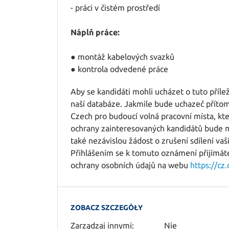
- práci v čistém prostředí
Náplň práce:
● montáž kabelových svazků
● kontrola odvedené práce
Aby se kandidáti mohli ucházet o tuto příleži
naší databáze. Jakmile bude uchazeč přítom
Czech pro budoucí volná pracovní místa, kte
ochrany zainteresovaných kandidátů bude m
také nezávislou žádost o zrušení sdílení vaš
Přihlášením se k tomuto oznámení přijímáte 
ochrany osobních údajů na webu
https://cz
ZOBACZ SZCZEGÓŁY
Zarządzaj innymi:
Nie