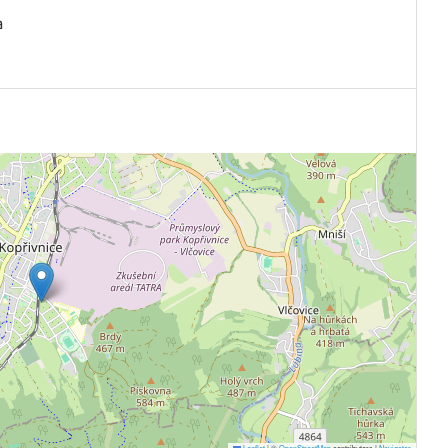
a
Leaflet
|
©
OpenStreetMap
contributors |
Navigator