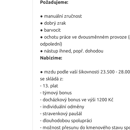
Požadujeme:
● manuální zručnost
● dobrý zrak
● barvocit
● ochotu práce ve dvousměnném provoze (r
odpolední)
● nástup ihned, popř. dohodou
Nabízíme:
● mzdu podle vaší šikovnosti 23.500 - 28.00
se skládá z:
- 13. plat
- týmový bonus
- docházkový bonus ve výši 1200 Kč
- individuální odměny
- stravenkový paušál
- dlouhodobou spolupráci
- možnost přesunu do kmenového stavu spo