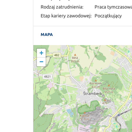
Rodzaj zatrudnienia:
Praca tymczasow
Etap kariery zawodowej:
Początkujący
MAPA
+
−