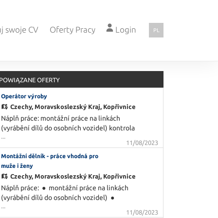
j swoje CV
Oferty Pracy
Login
PL
POWIĄZANE OFERTY
Operátor výroby
Czechy,
Moravskoslezský Kraj, Kopřivnice
Náplň práce: montážní práce na linkách
(vyrábění dílů do osobních vozidel) kontrola
...
dílů Požadujeme: - spolehlivost - manuální
11/08/2023
zručnost - ochota pracovat ve 3-směnném
Montážní dělník - práce vhodná pro
Nabízíme: Mzda ve výši 24.000 - 26.000 Kč,
muže i ženy
která se skládá z: - fixní mzda - bonus ve výši
až 4500 Kč - docházkový bonus ve vý
Czechy,
Moravskoslezský Kraj, Kopřivnice
Náplň práce: ● montážní práce na linkách
(vyrábění dílů do osobních vozidel) ●
...
kontrola dílů ● práce vhodná pro muže i
11/08/2023
ženy Požadujeme: ● spolehlivost ●