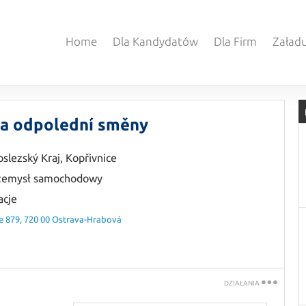
Home
Dla Kandydatów
Dla Firm
Załadu
í a odpolední směny
slezský Kraj
,
Kopřivnice
rzemysł samochodowy
acje
e 879, 720 00 Ostrava-Hrabová
DZIAŁANIA