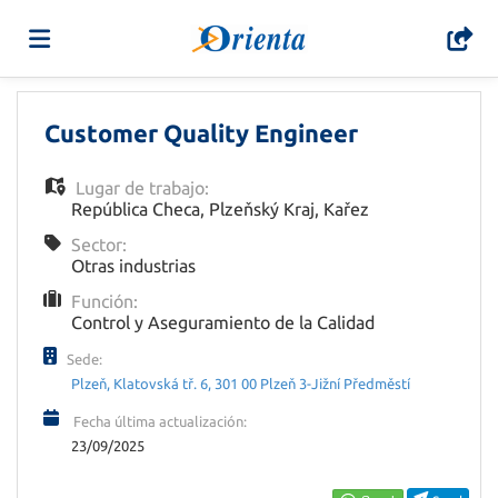
Home
Customer Quality Engineer
Lugar de trabajo:
Lista
República Checa
,
Plzeňský Kraj
,
Kařez
Sector:
Otras industrias
ofertas
Subir
Función:
Control y Aseguramiento de la Calidad
de
CV
Acceso
Sede:
Plzeň, Klatovská tř. 6, 301 00 Plzeň 3-Jižní Předměstí
trabajo
Idioma
Fecha última actualización:
23/09/2025