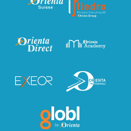
stravování - Možnost práce z domova - Smlouva
na dobu neurčitou - Příspěvek na penzijní
připojištění - Relokační příspěvek a náborový
bonus - Roční bonusy a další příspěvky po celý
rok Zajímá Vás pracovní pozice? Volejte na 777
356 242 nebo pište na
j.spitalsky@orienta.net