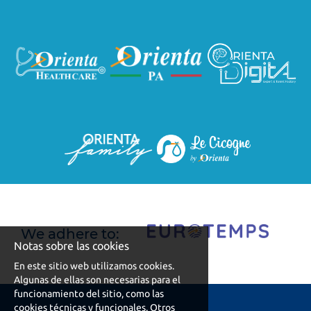
We adhere to:
Notas sobre las cookies
En este sitio web utilizamos cookies.
Algunas de ellas son necesarias para el
funcionamiento del sitio, como las
cookies técnicas y funcionales. Otros