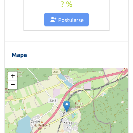
? %
Postularse
Mapa
+
−