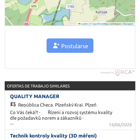
Leaflet
|
©
OpenStreetMap
contributors |
Navigator
Postularse
Powered by
OFERTAS DE TRABAJO SIMILARES
QUALITY MANAGER
República Checa,
Plzeňský Kraj, Plzeň
Co Vás čeká?! · Řízení a rozvoj systému kvality
dle požadavků norem a zákazníků ·
...
Organizace interních a externích auditů,
14/06/2026
vyhodnocování výsledků a nápravných opatření
· Správa dokumentace systému kvality a
Technik kontroly kvality (3D měření)