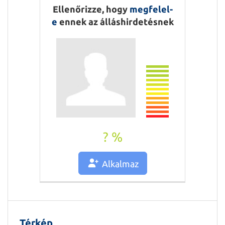
Ellenőrizze, hogy
megfelel-
e
ennek az álláshirdetésnek
? %
Alkalmaz
Térkép