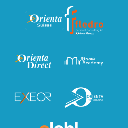
Vás! · Pracovní smlouva na dobu neurčitou
· Zajímavé platové ohodnocení · 13. plat
· Příspěvek na dopravu · Věrnostní a
docházkový bonus · Stravenky plně hrazené
zaměstnavatelem · 5 týdnů dovolené ·
Flexipass · Příspěvek na penzijní připojištění
· + další zajímavé benefity