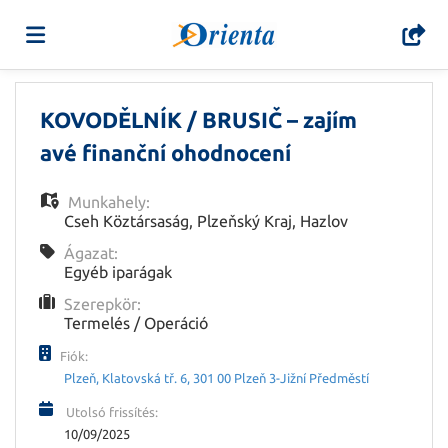
Főoldal
KOVODĚLNÍK / BRUSIČ – zajím
avé finanční ohodnocení
Munkahelyek
Munkahely:
Cseh Köztársaság
,
Plzeňský Kraj
,
Hazlov
listája
Töltse
Ágazat:
Egyéb iparágak
Szerepkör:
fel
Belépés
Termelés / Operáció
Fiók:
önéletrajzát
Nyelv
Plzeň, Klatovská tř. 6, 301 00 Plzeň 3-Jižní Předměstí
Utolsó frissítés:
10/09/2025