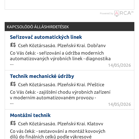
Powered by
KAPCSOLÓDÓ ÁLLÁSHIRDETÉSEK
Seřizovač automatických linek
Cseh Köztársaság,
Plzeňský Kraj, Dobřany
Co Vás čeká: - seřizování a údržba moderních
automatizovaných výrobních linek - diagnostika
...
závad a řešení technických problémů -
14/05/2026
preventivní údržba výrobních zařízení a
technologií - spolupráce při opravách a
Technik mechanické údržby
optimalizaci provozu Měl/a byste mít: - SOU/SŠ
Cseh Köztársaság,
Plzeňský Kraj, Přeštice
technického směru - orientaci v oblasti
automatizace, pneumatiky, hydrauliky nebo
Co Vás čeká: - zajištění chodu výrobních zařízení
senzoriky - technické myšlení a manuální
v moderním automatizovaném provozu -
...
zručnost - zkušenost s údržbou nebo
diagnostika závad a opravy mechanických částí
14/05/2026
seřizováním výrobních zařízení Nabízíme: - práci
zařízení - preventivní údržba výrobních linek a
v moderním plně automatizovaném provozu -
technologií - spolupráce s týmem údržby při
Montážní technik
jednosměnný provoz - možnost profesního
řešení provozních problémů Měl/a byste mít: -
Cseh Köztársaság,
Plzeňský Kraj, Klatovy
růstu a odborného vzdělávání - roční bonus - 5
výuční list technického směru (zámečník,
týdnů dovolené - příspěvek na dovolenou,
obráběč kovů nebo příbuzný obor) - manuální
Co vás čeká: - sestavování a montáž kovových
penzijní a životní pojištění - dotované závodní
zručnost a technické myšlení - ochotu pracovat
dílů do finálních celků podle výkresové