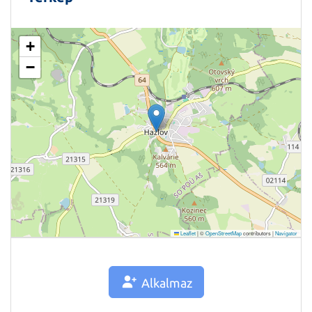
+
−
Leaflet
|
©
OpenStreetMap
contributors |
Navigator
Alkalmaz