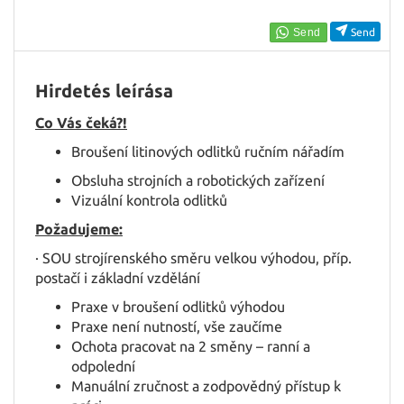
EN
Send
FR
Hirdetés leírása
Co Vás čeká?!
IT
Broušení litinových odlitků ručním nářadím
Obsluha strojních a robotických zařízení
DE
Vizuální kontrola odlitků
Požadujeme:
ES
· SOU strojírenského směru velkou výhodou, příp.
postačí i základní vzdělání
Praxe v broušení odlitků výhodou
PL
Praxe není nutností, vše zaučíme
Ochota pracovat na 2 směny – ranní a
odpolední
CS
Manuální zručnost a zodpovědný přístup k