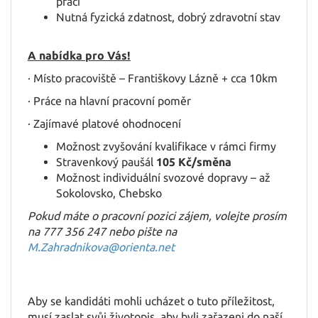
práci
Nutná fyzická zdatnost, dobrý zdravotní stav
HU
A nabídka pro Vás!
· Místo pracoviště – Františkovy Lázně + cca 10km
· Práce na hlavní pracovní poměr
· Zajímavé platové ohodnocení
Možnost zvyšování kvalifikace v rámci firmy
Stravenkový paušál
105 Kč/směna
Možnost individuální svozové dopravy – až
Sokolovsko, Chebsko
Pokud máte o pracovní pozici zájem, volejte prosím
na 777 356 247 nebo pište na
M.Zahradnikova@orienta.net
Aby se kandidáti mohli ucházet o tuto příležitost,
musí zaslat svůj životopis, aby byli zařazeni do naší